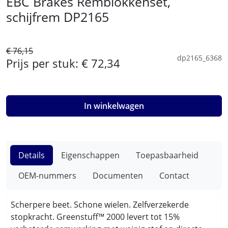
EBC Brakes Remblokkenset,
schijfrem DP2165
€ 76,15
dp2165_6368
Prijs per stuk:
€ 72,34
In winkelwagen
Details
Eigenschappen
Toepasbaarheid
OEM-nummers
Documenten
Contact
Scherpere beet. Schone wielen. Zelfverzekerde
stopkracht. Greenstuff™ 2000 levert tot 15%