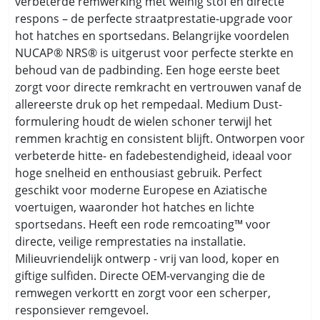
verbeterde remwerking met weinig stof en directe
respons – de perfecte straatprestatie-upgrade voor
hot hatches en sportsedans. Belangrijke voordelen
NUCAP® NRS® is uitgerust voor perfecte sterkte en
behoud van de padbinding. Een hoge eerste beet
zorgt voor directe remkracht en vertrouwen vanaf de
allereerste druk op het rempedaal. Medium Dust-
formulering houdt de wielen schoner terwijl het
remmen krachtig en consistent blijft. Ontworpen voor
verbeterde hitte- en fadebestendigheid, ideaal voor
hoge snelheid en enthousiast gebruik. Perfect
geschikt voor moderne Europese en Aziatische
voertuigen, waaronder hot hatches en lichte
sportsedans. Heeft een rode remcoating™ voor
directe, veilige remprestaties na installatie.
Milieuvriendelijk ontwerp - vrij van lood, koper en
giftige sulfiden. Directe OEM-vervanging die de
remwegen verkortt en zorgt voor een scherper,
responsiever remgevoel.