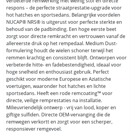
verbeterde remwerking met weinig stof en directe
respons – de perfecte straatprestatie-upgrade voor
hot hatches en sportsedans. Belangrijke voordelen
NUCAP® NRS® is uitgerust voor perfecte sterkte en
behoud van de padbinding. Een hoge eerste beet
zorgt voor directe remkracht en vertrouwen vanaf de
allereerste druk op het rempedaal. Medium Dust-
formulering houdt de wielen schoner terwijl het
remmen krachtig en consistent blijft. Ontworpen voor
verbeterde hitte- en fadebestendigheid, ideaal voor
hoge snelheid en enthousiast gebruik. Perfect
geschikt voor moderne Europese en Aziatische
voertuigen, waaronder hot hatches en lichte
sportsedans. Heeft een rode remcoating™ voor
directe, veilige remprestaties na installatie.
Milieuvriendelijk ontwerp - vrij van lood, koper en
giftige sulfiden. Directe OEM-vervanging die de
remwegen verkortt en zorgt voor een scherper,
responsiever remgevoel.