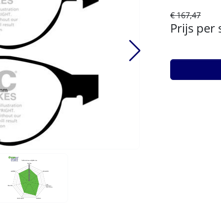
€ 167,47
Prijs per