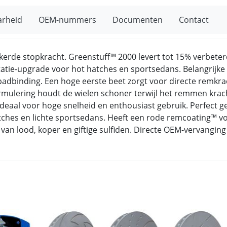
arheid
OEM-nummers
Documenten
Contact
ekerde stopkracht. Greenstuff™ 2000 levert tot 15% verbete
statie-upgrade voor hot hatches en sportsedans. Belangrij
padbinding. Een hoge eerste beet zorgt voor directe remkra
ulering houdt de wielen schoner terwijl het remmen kracht
 ideaal voor hoge snelheid en enthousiast gebruik. Perfect
ches en lichte sportsedans. Heeft een rode remcoating™ voo
rij van lood, koper en giftige sulfiden. Directe OEM-vervang