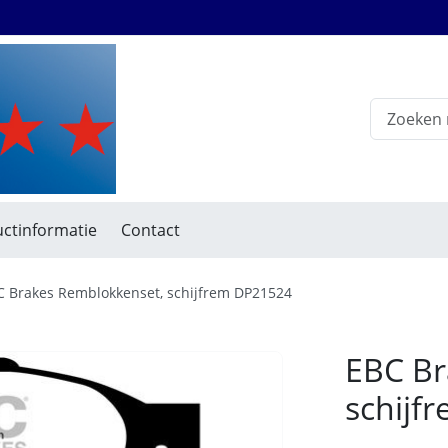
ctinformatie
Contact
C Brakes Remblokkenset, schijfrem DP21524
EBC Br
schijf