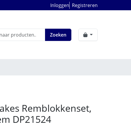
Inloggen
Registreren
Zoeken
akes Remblokkenset,
rem DP21524