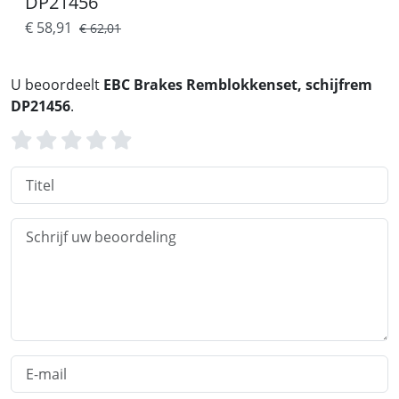
DP21456
€ 58,91
€ 62,01
U beoordeelt
EBC Brakes Remblokkenset, schijfrem
DP21456
.