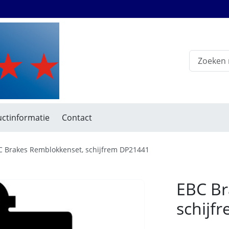
ctinformatie
Contact
C Brakes Remblokkenset, schijfrem DP21441
EBC Br
schijf