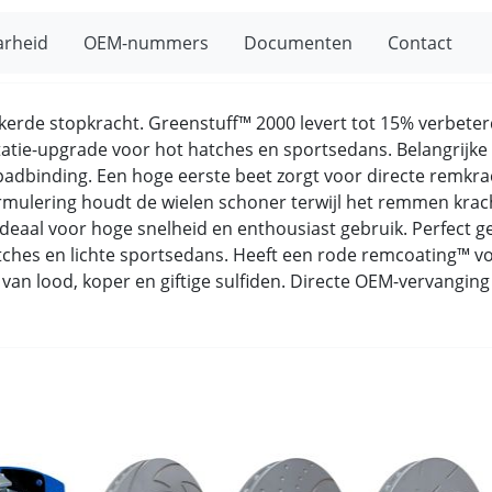
arheid
OEM-nummers
Documenten
Contact
ekerde stopkracht. Greenstuff™ 2000 levert tot 15% verbete
statie-upgrade voor hot hatches en sportsedans. Belangrij
padbinding. Een hoge eerste beet zorgt voor directe remkra
ulering houdt de wielen schoner terwijl het remmen kracht
 ideaal voor hoge snelheid en enthousiast gebruik. Perfect
ches en lichte sportsedans. Heeft een rode remcoating™ voo
rij van lood, koper en giftige sulfiden. Directe OEM-vervang