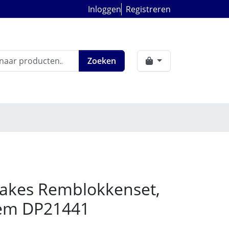
Inloggen
Registreren
Zoeken
akes Remblokkenset,
rem DP21441