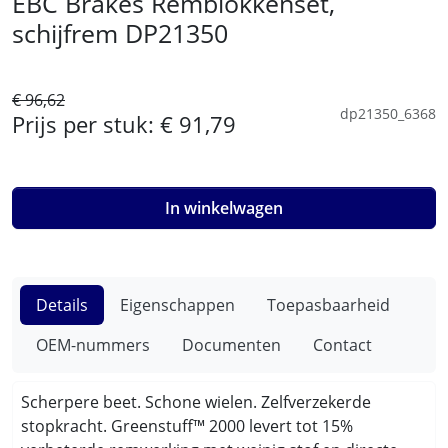
EBC Brakes Remblokkenset,
schijfrem DP21350
€ 96,62
dp21350_6368
Prijs per stuk:
€ 91,79
In winkelwagen
Details
Eigenschappen
Toepasbaarheid
OEM-nummers
Documenten
Contact
Scherpere beet. Schone wielen. Zelfverzekerde
stopkracht. Greenstuff™ 2000 levert tot 15%