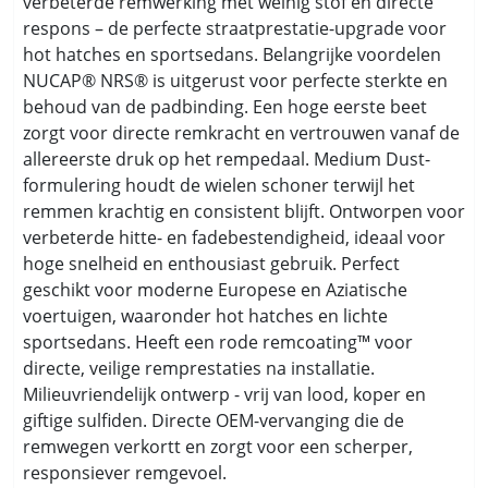
verbeterde remwerking met weinig stof en directe
respons – de perfecte straatprestatie-upgrade voor
hot hatches en sportsedans. Belangrijke voordelen
NUCAP® NRS® is uitgerust voor perfecte sterkte en
behoud van de padbinding. Een hoge eerste beet
zorgt voor directe remkracht en vertrouwen vanaf de
allereerste druk op het rempedaal. Medium Dust-
formulering houdt de wielen schoner terwijl het
remmen krachtig en consistent blijft. Ontworpen voor
verbeterde hitte- en fadebestendigheid, ideaal voor
hoge snelheid en enthousiast gebruik. Perfect
geschikt voor moderne Europese en Aziatische
voertuigen, waaronder hot hatches en lichte
sportsedans. Heeft een rode remcoating™ voor
directe, veilige remprestaties na installatie.
Milieuvriendelijk ontwerp - vrij van lood, koper en
giftige sulfiden. Directe OEM-vervanging die de
remwegen verkortt en zorgt voor een scherper,
responsiever remgevoel.