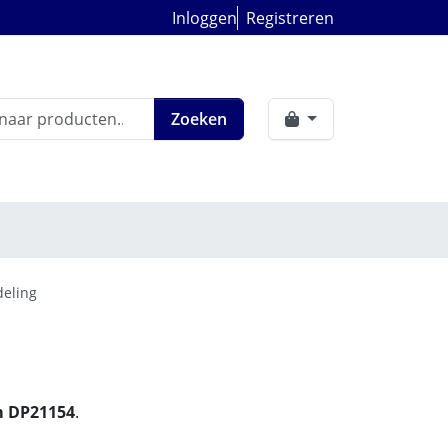
Inloggen
Registreren
Zoeken
deling
m DP21154
.