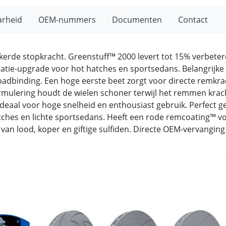
arheid
OEM-nummers
Documenten
Contact
ekerde stopkracht. Greenstuff™ 2000 levert tot 15% verbete
statie-upgrade voor hot hatches en sportsedans. Belangrij
padbinding. Een hoge eerste beet zorgt voor directe remkra
ulering houdt de wielen schoner terwijl het remmen kracht
 ideaal voor hoge snelheid en enthousiast gebruik. Perfect
ches en lichte sportsedans. Heeft een rode remcoating™ voo
rij van lood, koper en giftige sulfiden. Directe OEM-vervang