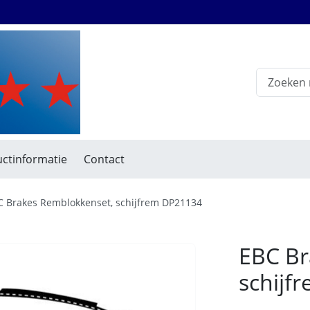
ctinformatie
Contact
C Brakes Remblokkenset, schijfrem DP21134
EBC Br
schijf