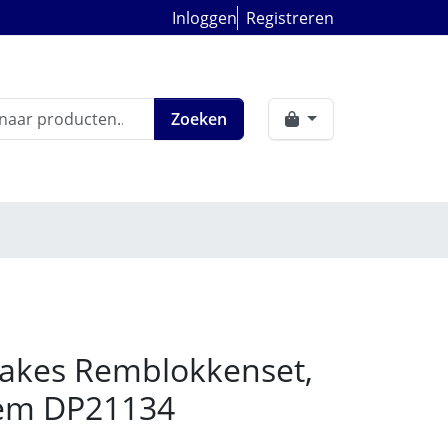
Inloggen
Registreren
Zoeken
akes Remblokkenset,
rem DP21134