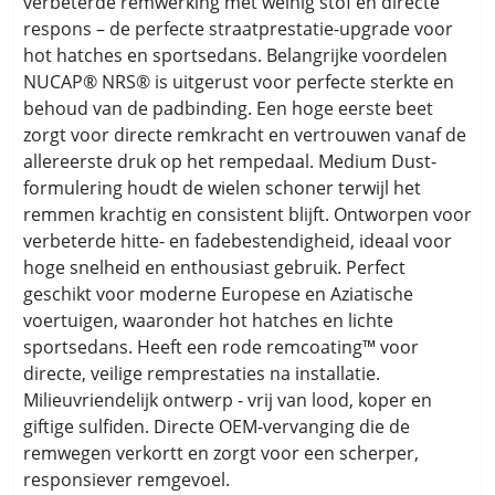
verbeterde remwerking met weinig stof en directe
respons – de perfecte straatprestatie-upgrade voor
hot hatches en sportsedans. Belangrijke voordelen
NUCAP® NRS® is uitgerust voor perfecte sterkte en
behoud van de padbinding. Een hoge eerste beet
zorgt voor directe remkracht en vertrouwen vanaf de
allereerste druk op het rempedaal. Medium Dust-
formulering houdt de wielen schoner terwijl het
remmen krachtig en consistent blijft. Ontworpen voor
verbeterde hitte- en fadebestendigheid, ideaal voor
hoge snelheid en enthousiast gebruik. Perfect
geschikt voor moderne Europese en Aziatische
voertuigen, waaronder hot hatches en lichte
sportsedans. Heeft een rode remcoating™ voor
directe, veilige remprestaties na installatie.
Milieuvriendelijk ontwerp - vrij van lood, koper en
giftige sulfiden. Directe OEM-vervanging die de
remwegen verkortt en zorgt voor een scherper,
responsiever remgevoel.