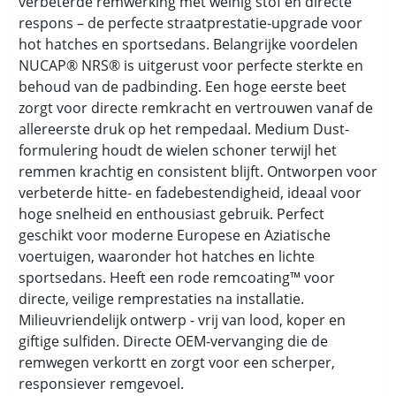
verbeterde remwerking met weinig stof en directe
respons – de perfecte straatprestatie-upgrade voor
hot hatches en sportsedans. Belangrijke voordelen
NUCAP® NRS® is uitgerust voor perfecte sterkte en
behoud van de padbinding. Een hoge eerste beet
zorgt voor directe remkracht en vertrouwen vanaf de
allereerste druk op het rempedaal. Medium Dust-
formulering houdt de wielen schoner terwijl het
remmen krachtig en consistent blijft. Ontworpen voor
verbeterde hitte- en fadebestendigheid, ideaal voor
hoge snelheid en enthousiast gebruik. Perfect
geschikt voor moderne Europese en Aziatische
voertuigen, waaronder hot hatches en lichte
sportsedans. Heeft een rode remcoating™ voor
directe, veilige remprestaties na installatie.
Milieuvriendelijk ontwerp - vrij van lood, koper en
giftige sulfiden. Directe OEM-vervanging die de
remwegen verkortt en zorgt voor een scherper,
responsiever remgevoel.