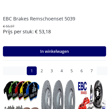
EBC Brakes Remschoenset 5039
€ 55,97
Prijs per stuk:
€ 53,18
In winkelwagen
(current)
Previous
1
2
3
4
5
6
7
…