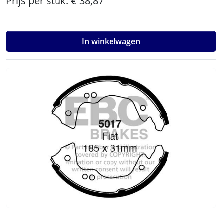
Prijs per stuk:
€ 38,87
In winkelwagen