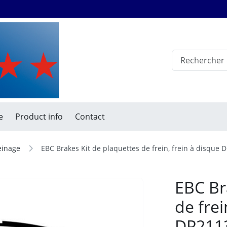
e
Product info
Contact
reinage
EBC Brakes Kit de plaquettes de frein, frein à disque 
EBC Br
de frei
DP211