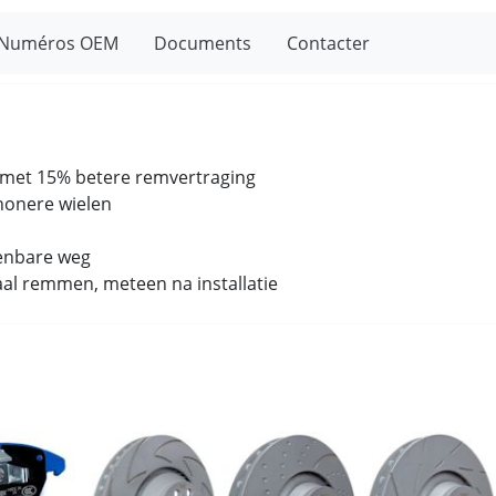
Numéros OEM
Documents
Contacter
k met 15% betere remvertraging
chonere wielen
enbare weg
aal remmen, meteen na installatie