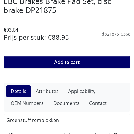
EBC Brakes Brake Pad Set, disc
brake DP21875
€93.64
dp21875_6368
Prijs per stuk:
€88.95
Add to cart
Details
Attributes
Applicability
OEM Numbers
Documents
Contact
Greenstuff remblokken