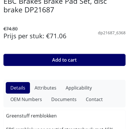
EBC Brakes Brake Pad Set, disc
brake DP21687
€74.80
dp21687_6368
Prijs per stuk:
€71.06
Add to cart
Details
Attributes
Applicability
OEM Numbers
Documents
Contact
Greenstuff remblokken