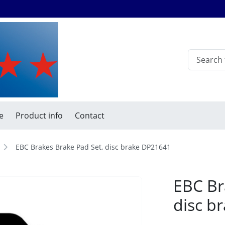
e
Product info
Contact
EBC Brakes Brake Pad Set, disc brake DP21641
EBC Br
disc b