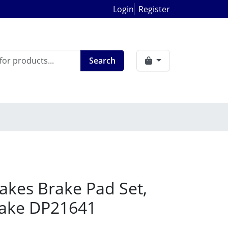
Login
Register
Search
akes Brake Pad Set,
rake DP21641