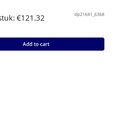
dp21641_6368
 stuk:
€121.32
Add to cart