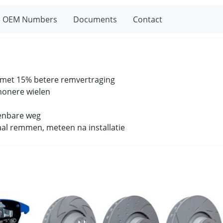
OEM Numbers
Documents
Contact
k met 15% betere remvertraging
chonere wielen
enbare weg
aal remmen, meteen na installatie