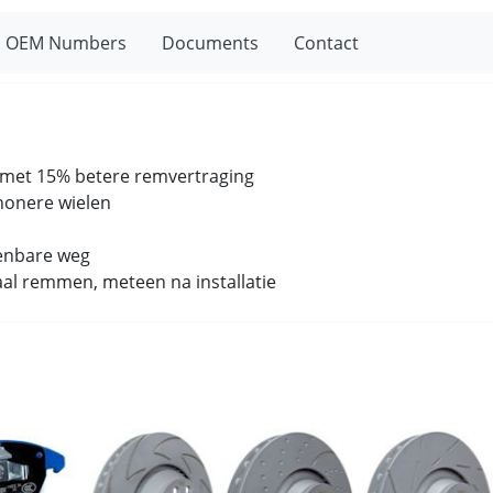
OEM Numbers
Documents
Contact
k met 15% betere remvertraging
chonere wielen
enbare weg
aal remmen, meteen na installatie