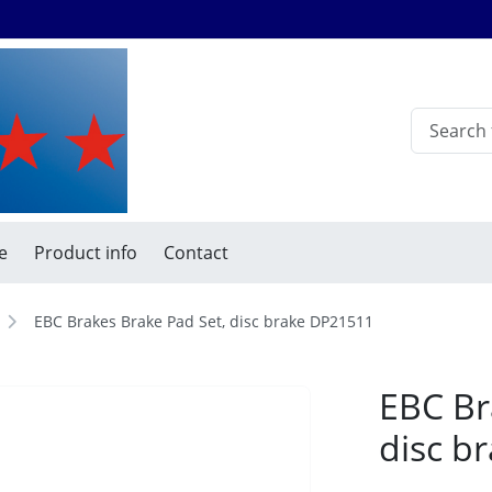
e
Product info
Contact
EBC Brakes Brake Pad Set, disc brake DP21511
EBC Br
disc b