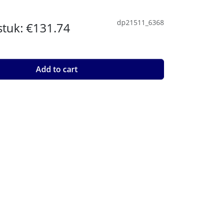
dp21511_6368
 stuk:
€131.74
Add to cart