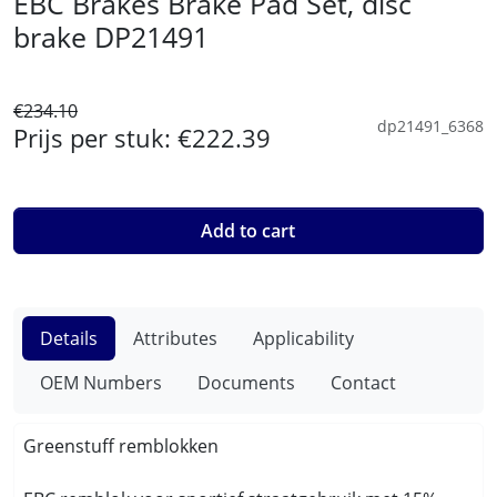
EBC Brakes Brake Pad Set, disc
brake DP21491
€234.10
dp21491_6368
Prijs per stuk:
€222.39
Add to cart
Details
Attributes
Applicability
OEM Numbers
Documents
Contact
Greenstuff remblokken