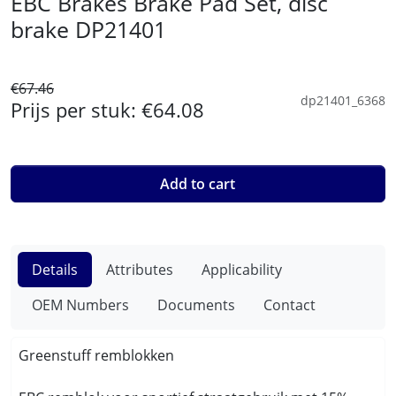
EBC Brakes Brake Pad Set, disc
brake DP21401
€67.46
dp21401_6368
Prijs per stuk:
€64.08
Add to cart
Details
Attributes
Applicability
OEM Numbers
Documents
Contact
Greenstuff remblokken