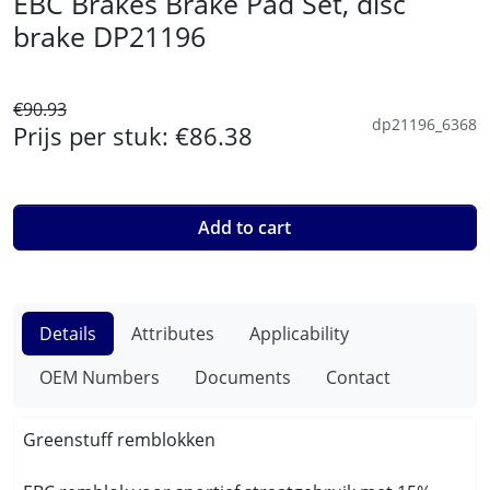
EBC Brakes Brake Pad Set, disc
brake DP21196
€90.93
dp21196_6368
Prijs per stuk:
€86.38
Add to cart
Details
Attributes
Applicability
OEM Numbers
Documents
Contact
Greenstuff remblokken