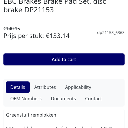
EBC Brakes Brake Pad Set, disc
brake DP21153
€140.15
dp21153_6368
Prijs per stuk:
€133.14
Add to cart
Details
Attributes
Applicability
OEM Numbers
Documents
Contact
Greenstuff remblokken