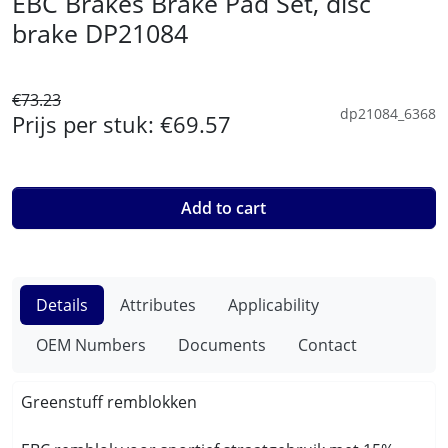
EBC Brakes Brake Pad Set, disc
brake DP21084
€73.23
dp21084_6368
Prijs per stuk:
€69.57
Add to cart
Details
Attributes
Applicability
OEM Numbers
Documents
Contact
Greenstuff remblokken