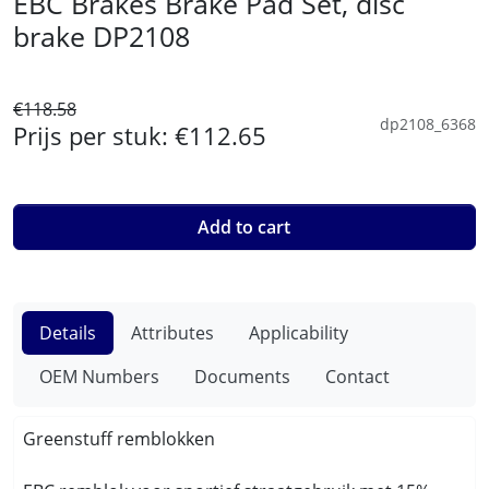
EBC Brakes Brake Pad Set, disc
brake DP2108
€118.58
dp2108_6368
Prijs per stuk:
€112.65
Add to cart
Details
Attributes
Applicability
OEM Numbers
Documents
Contact
Greenstuff remblokken