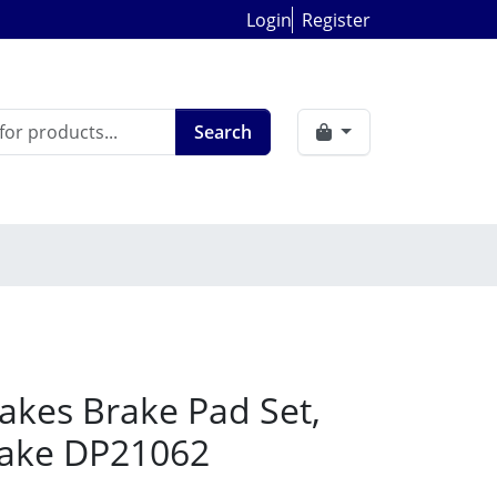
Login
Register
Search
akes Brake Pad Set,
rake DP21062