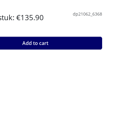
dp21062_6368
 stuk:
€135.90
Add to cart