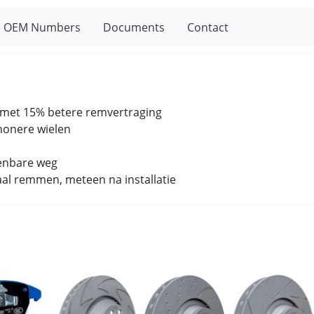
OEM Numbers
Documents
Contact
k met 15% betere remvertraging
chonere wielen
enbare weg
aal remmen, meteen na installatie