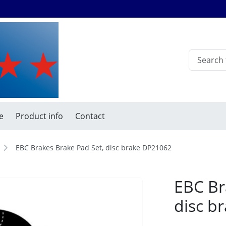
e
Product info
Contact
EBC Brakes Brake Pad Set, disc brake DP21062
EBC Br
disc b