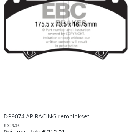
DP9074 AP RACING remblokset
€ 329,36
Prijs per stuk:
€ 312,91